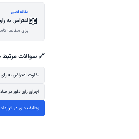
مقاله اصلی
📖
اعتراض به را
برای مطالعه کامل
🔗 سوالات مرتبط د
تفاوت اعتراض به رای 
اجرای رای داور در صل
وظایف داور در قراردا