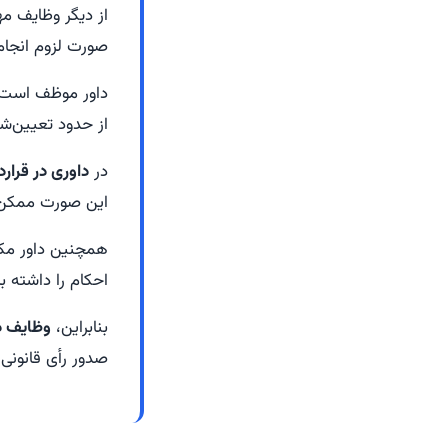
از دیگر وظایف م
صورت لزوم انجا
داور موظف است در
از حدود تعیین‌ش
در
داوری در قرار
این صورت ممکن اس
همچنین داور م
احکام را داشته ب
بنابراین،
وظایف دا
صدور رأی قانونی