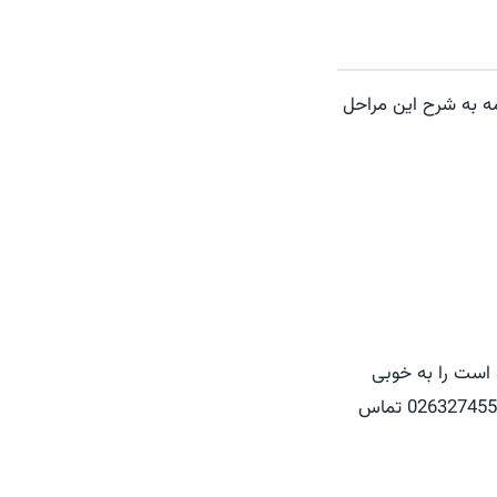
ه به شرح این مراحل
 است را به خوبی
سپری نمایید. برای ارتباط با وکیل برعهد برای اعتراض به رای حضوری کافی است با شماره 02632745521 تماس