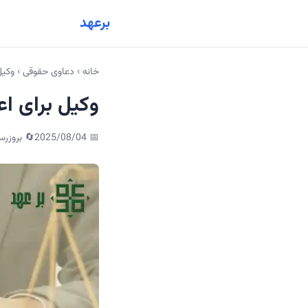
برعهد
خانه
›
دعاوی حقوقی
›
وکیل
وکیل برای ا
📅
2025/08/04
🔄 بروزرس