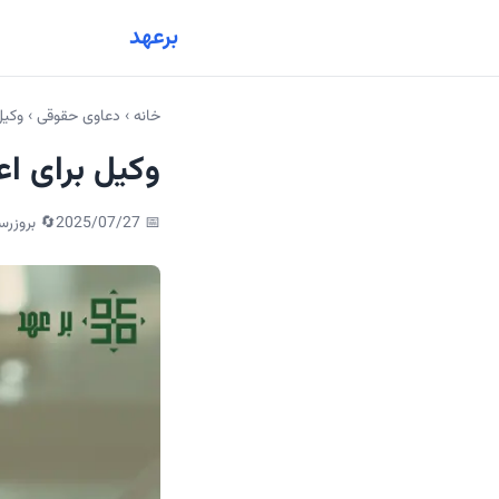
برعهد
خانه
›
دعاوی حقوقی
›
وکیل
وکیل برای ا
📅
2025/07/27
🔄 بروزرس