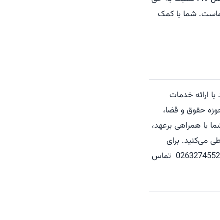
 شماست. شما با کمک
با ارائه خدمات
وزه حقوق و قضا،
ا با همراهی برعهد،
طی می‌کنید. برای
ارتباط با مجموعه حقوقی برعهد و وکیل برای اعتراض ثالث به رای داور کافی است با شماره 02632745521 تماس