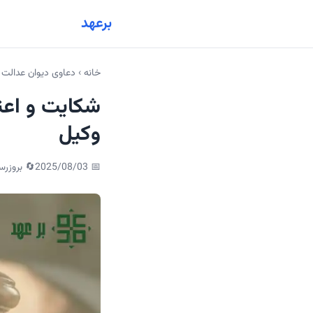
برعهد
خانه
›
دعاوی دیوان عدالت 
شکایت و اعت
وکیل
📅
2025/08/03
🔄 بروزرس