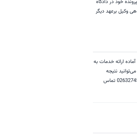
رونده خود در دادگاه
اهی وکیل برعهد دیگر
ماده ارائه خدمات به
‌توانید نتیجه
پرونده را تغییر دهید و به موفقیت برسانید. برای ارتباط با این تیم کافی است با شماره 02632745521 تماس