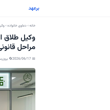
برعهد
خانه
›
دعاوی خانواده
›
وکی
وکیل طلاق ا
مراحل قانونی
📅
2026/06/17
🔄 بروزرس