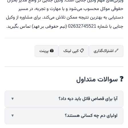
ویژگی‌های مهم وکیل جنایی است. وکیل جنایی در واقع مدیر بحران
حقوقی موکل محسوب می‌شود و با مهارت و تجربه، در مسیر
دستیابی به بهترین نتیجه ممکن تلاش می‌کند. برای مشاوره از وکیل
جنایی با شماره
02632745521 (تیم حقوقی برعهد) تماس بگیرید.
🔗 اشتراک‌گذاری
📋 کپی لینک
🖨️ پرینت
❓ سوالات متداول
آیا برای قصاص قاتل باید دیه داد؟
▼
اولیای دم چه کسانی هستند؟
▼
📝 خلاصه پاسخ (150 کلمه)
...