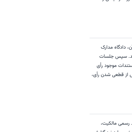
، دادگاه مدارک
دهد. سپس جلسات
ستندات موجود رأی
س از قطعی شدن رأی،
د رسمی مالکیت،