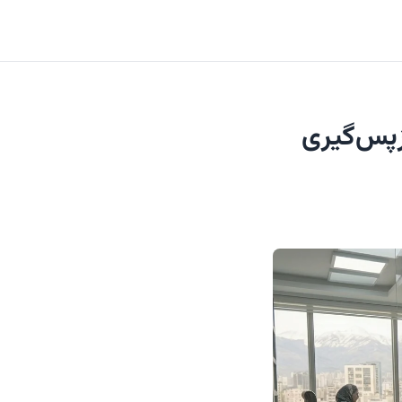
زپس‌گیری