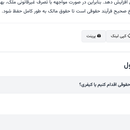
افزایش دهد. بنابراین در صورت مواجهه با تصرف غیرقانونی ملک، بهت
صحیح فرآیند حقوقی است تا حقوق مالک به طور کامل حفظ شود.
 کپی لینک
🖨️ پرینت
ل
قوقی اقدام کنیم یا کیفری؟
وقی است و امکان طرح آن به صورت کیفری وجود ندارد. اگر شخصی بدون مجوز ق
شد و شما مالک رسمی آن باشید، باید با طرح دعوای خلع ید در دادگاه حقوقی، درخ
نید.برای موفقیت در این دعوا، معمولاً باید مالکیت رسمی خود را ثابت کنید. به ه