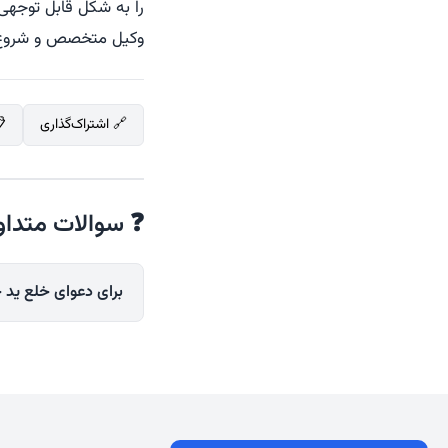
را به شکل قابل توجهی 
وکیل متخصص و شروع 
🔗 اشتراک‌گذاری
❓ سوالات متداو
برای دعوای خلع ید ح
📝 خلاصه پاسخ (150 کلمه)
خلع ید یک دعوای حق
در اختیار گرفته با
تحویل ملک را مطرح ک