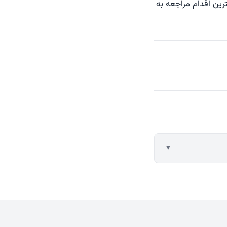
رین اقدام مراجعه به
▼
انونی ملک شما را
واست رفع تصرف و
مین دلیل، ارائه